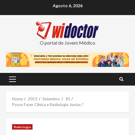
Skip
Agosto 6, 2026
to
content
O portal do Jovem Médico
Primary
Menu
Home
2013
Setembro
30
Posso Fazer Clínica e Radiologia Juntas ?
Radiologia