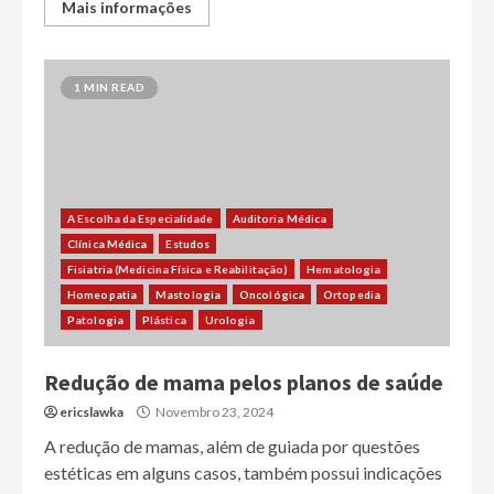
Mais informações
1 MIN READ
A Escolha da Especialidade
Auditoria Médica
Clínica Médica
Estudos
Fisiatria (Medicina Física e Reabilitação)
Hematologia
Homeopatia
Mastologia
Oncológica
Ortopedia
Patologia
Plástica
Urologia
Redução de mama pelos planos de saúde
ericslawka
Novembro 23, 2024
A redução de mamas, além de guiada por questões
estéticas em alguns casos, também possui indicações