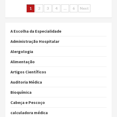
Paginação
1
2
3
4
…
6
Next
dos
conteúdos
A Escolha da Especialidade
Administração Hospitalar
Alergologia
Alimentação
Artigos Científicos
Auditoria Médica
Bioquímica
Cabeça e Pescoço
calculadora médica