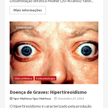
Disseminação linfática Mulher (20-40 anos): fator...
Mais informações
1 MIN READ
Clínica Médica
Endocrinologia
Doença de Graves: Hipertireoidismo
Ygor Matheus Ygor Matheus
Novembro 23, 2024
O hipertireoidismo é caracterizado pela produção