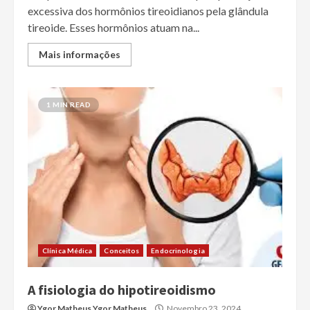
excessiva dos hormônios tireoidianos pela glândula
tireoide. Esses hormônios atuam na...
Mais informações
1 MIN READ
Clínica Médica
Conceitos
Endocrinologia
A fisiologia do hipotireoidismo
Ygor Matheus Ygor Matheus
Novembro 23, 2024