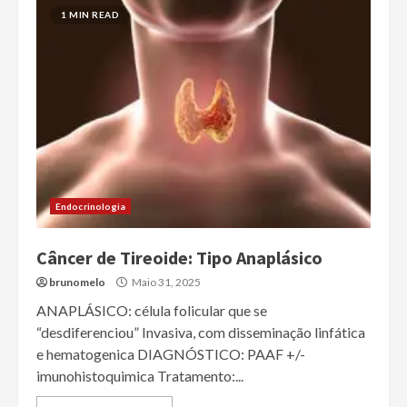
1 MIN READ
Endocrinologia
Câncer de Tireoide: Tipo Anaplásico
brunomelo
Maio 31, 2025
ANAPLÁSICO: célula folicular que se
“desdiferenciou” Invasiva, com disseminação linfática
e hematogenica DIAGNÓSTICO: PAAF +/-
imunohistoquimica Tratamento:...