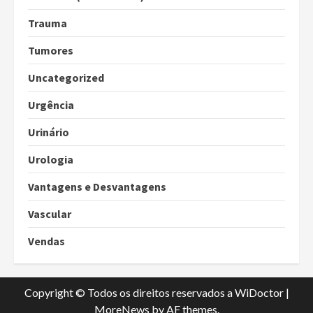
Trauma
Tumores
Uncategorized
Urgência
Urinário
Urologia
Vantagens e Desvantagens
Vascular
Vendas
Copyright © Todos os direitos reservados a WiDoctor
|
MoreNews
by AF themes.