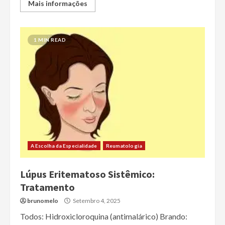
Mais informações
1 MIN READ
A Escolha da Especialidade
Reumatologia
Lúpus Eritematoso Sistêmico:
Tratamento
brunomelo
Setembro 4, 2025
Todos: Hidroxicloroquina (antimalárico) Brando: