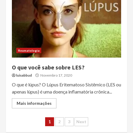
Reumatologia
O que você sabe sobre LES?
luisabbud
Novembro 17, 2020
O que é lúpus? O Lúpus Eritematoso Sistêmico (LES ou
apenas lúpus) é uma doença inflamatória crônica...
Mais informações
Paginação
1
2
3
Next