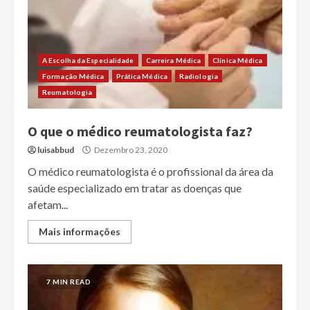
A Escolha da Especialidade
Carreira Médica
Clínica Médica
Formação Médica
Prática Médica
Radiologia
Reumatologia
O que o médico reumatologista faz?
luisabbud
Dezembro 23, 2020
O médico reumatologista é o profissional da área da
saúde especializado em tratar as doenças que
afetam...
Mais informações
7 MIN READ