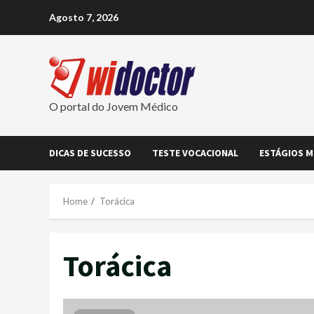
Skip
Agosto 7, 2026
to
content
O portal do Jovem Médico
DICAS DE SUCESSO
TESTE VOCACIONAL
ESTÁGIOS M
Home
Torácica
Torácica