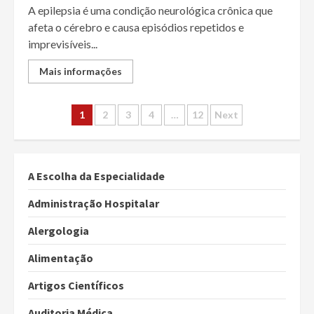
A epilepsia é uma condição neurológica crônica que
afeta o cérebro e causa episódios repetidos e
imprevisíveis...
Mais informações
Paginação
1
2
3
4
…
12
Next
dos
conteúdos
A Escolha da Especialidade
Administração Hospitalar
Alergologia
Alimentação
Artigos Científicos
Auditoria Médica