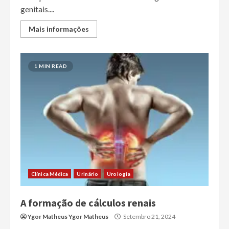
genitais....
Mais informações
1 MIN READ
Clínica Médica
Urinário
Urologia
A formação de cálculos renais
Ygor Matheus Ygor Matheus
Setembro 21, 2024