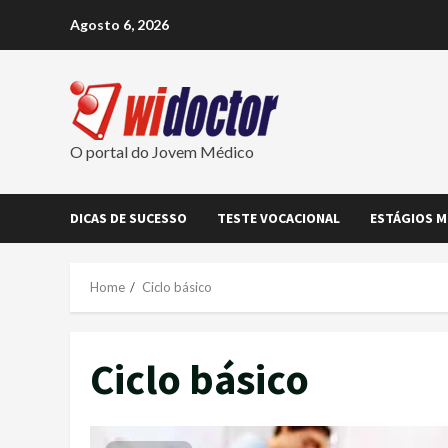
Skip
Agosto 6, 2026
to
content
O portal do Jovem Médico
DICAS DE SUCESSO
TESTE VOCACIONAL
ESTÁGIOS M
Home
Ciclo básico
Ciclo básico