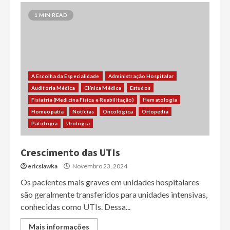
1 MIN READ
A Escolha da Especialidade
Administração Hospitalar
Auditoria Médica
Clínica Médica
Estudos
Fisiatria (Medicina Física e Reabilitação)
Hematologia
Homeopatia
Notícias
Oncológica
Ortopedia
Patologia
Urologia
Crescimento das UTIs
ericslawka
Novembro 23, 2024
Os pacientes mais graves em unidades hospitalares
são geralmente transferidos para unidades intensivas,
conhecidas como UTIs. Dessa...
Mais informações