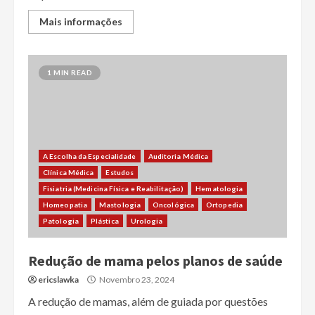
Mais informações
1 MIN READ
A Escolha da Especialidade
Auditoria Médica
Clínica Médica
Estudos
Fisiatria (Medicina Física e Reabilitação)
Hematologia
Homeopatia
Mastologia
Oncológica
Ortopedia
Patologia
Plástica
Urologia
Redução de mama pelos planos de saúde
ericslawka
Novembro 23, 2024
A redução de mamas, além de guiada por questões