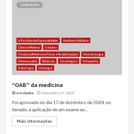
1 MIN READ
A Escolha da Especialidade
Auditoria Médica
Clínica Médica
Estudos
Fisiatria (Medicina Física e Reabilitação)
Hematologia
Homeopatia
Notícias
Oncológica
Ortopedia
Patologia
Urologia
“OAB” da medicina
ericslawka
Dezembro 17, 2024
Foi aprovado no dia 17 de dezembro de 2024, no
Senado, a aplicação de um exame ao...
Mais informações