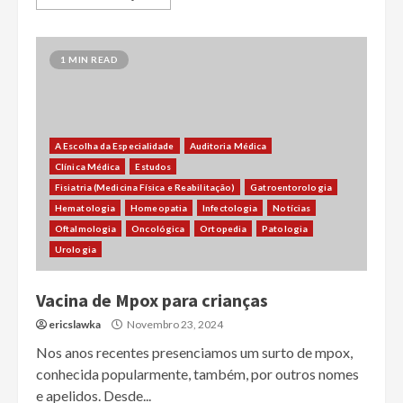
1 MIN READ
A Escolha da Especialidade
Auditoria Médica
Clínica Médica
Estudos
Fisiatria (Medicina Física e Reabilitação)
Gatroentorologia
Hematologia
Homeopatia
Infectologia
Notícias
Oftalmologia
Oncológica
Ortopedia
Patologia
Urologia
Vacina de Mpox para crianças
ericslawka
Novembro 23, 2024
Nos anos recentes presenciamos um surto de mpox,
conhecida popularmente, também, por outros nomes
e apelidos. Desde...