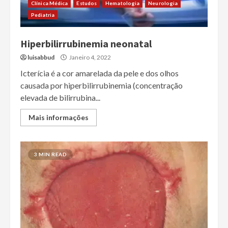
Clínica Médica
Estudos
Hematologia
Neurologia
Pediatria
Hiperbilirrubinemia neonatal
luisabbud
Janeiro 4, 2022
Icterícia é a cor amarelada da pele e dos olhos
causada por hiperbilirrubinemia (concentração
elevada de bilirrubina...
Mais informações
3 MIN READ