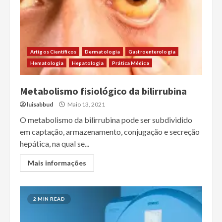
Artigos Científicos
Dermatologia
Gastroenterologia
Hematologia
Hepatologia
Prática Médica
Metabolismo fisiológico da bilirrubina
luisabbud
Maio 13, 2021
O metabolismo da bilirrubina pode ser subdividido
em captação, armazenamento, conjugação e secreção
hepática, na qual se...
Mais informações
2 MIN READ