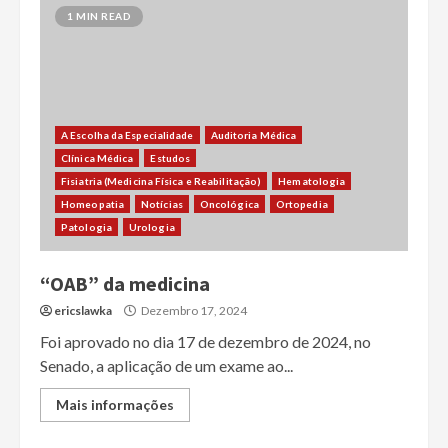
1 MIN READ
A Escolha da Especialidade
Auditoria Médica
Clínica Médica
Estudos
Fisiatria (Medicina Física e Reabilitação)
Hematologia
Homeopatia
Notícias
Oncológica
Ortopedia
Patologia
Urologia
“OAB” da medicina
ericslawka
Dezembro 17, 2024
Foi aprovado no dia 17 de dezembro de 2024, no
Senado, a aplicação de um exame ao...
Mais informações