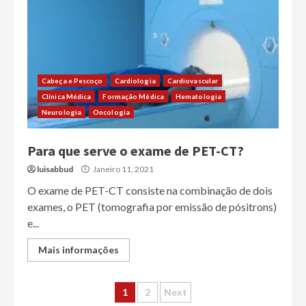
Cabeça e Pescoço
Cardiologia
Cardiovascular
Clínica Médica
Formação Médica
Hematologia
Neurologia
Oncologia
Para que serve o exame de PET-CT?
luisabbud
Janeiro 11, 2021
O exame de PET-CT consiste na combinação de dois
exames, o PET (tomografia por emissão de pósitrons)
e...
Mais informações
Paginação
1
2
Next