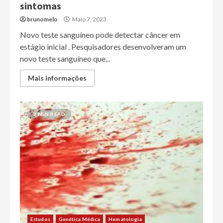
sintomas
brunomelo
Maio 7, 2023
Novo teste sanguíneo pode detectar câncer em
estágio inicial . Pesquisadores desenvolveram um
novo teste sanguíneo que...
Mais informações
2 MIN READ
Estudos
Genética Médica
Hematologia