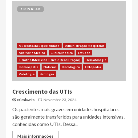
1 MIN READ
A Escolha da Especialidade
Administração Hospitalar
Auditoria Médica
Clínica Médica
Estudos
Fisiatria (Medicina Física e Reabilitação)
Hematologia
Homeopatia
Notícias
Oncológica
Ortopedia
Patologia
Urologia
Crescimento das UTIs
ericslawka
Novembro 23, 2024
Os pacientes mais graves em unidades hospitalares
são geralmente transferidos para unidades intensivas,
conhecidas como UTIs. Dessa...
Mais informações