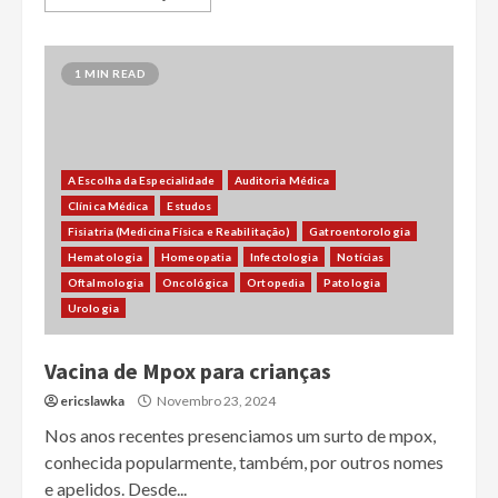
1 MIN READ
A Escolha da Especialidade
Auditoria Médica
Clínica Médica
Estudos
Fisiatria (Medicina Física e Reabilitação)
Gatroentorologia
Hematologia
Homeopatia
Infectologia
Notícias
Oftalmologia
Oncológica
Ortopedia
Patologia
Urologia
Vacina de Mpox para crianças
ericslawka
Novembro 23, 2024
Nos anos recentes presenciamos um surto de mpox,
conhecida popularmente, também, por outros nomes
e apelidos. Desde...