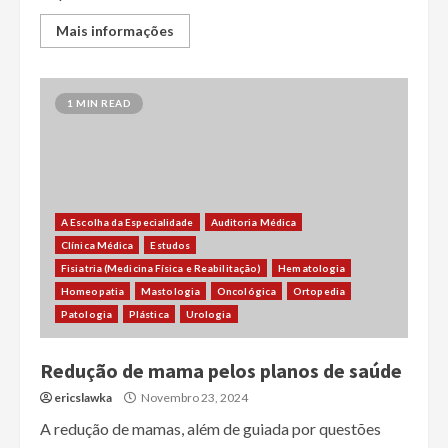
Mais informações
1 MIN READ
A Escolha da Especialidade
Auditoria Médica
Clínica Médica
Estudos
Fisiatria (Medicina Física e Reabilitação)
Hematologia
Homeopatia
Mastologia
Oncológica
Ortopedia
Patologia
Plástica
Urologia
Redução de mama pelos planos de saúde
ericslawka
Novembro 23, 2024
A redução de mamas, além de guiada por questões