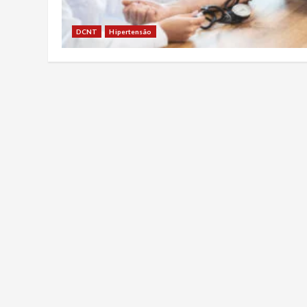
DCNT
Hipertensão