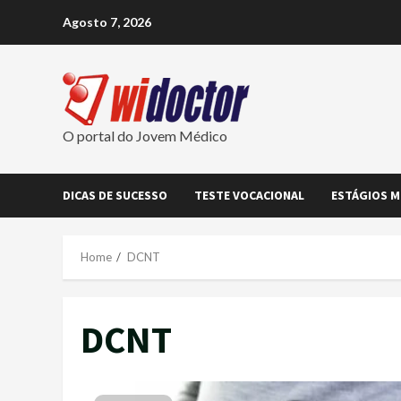
Skip
Agosto 7, 2026
to
content
O portal do Jovem Médico
DICAS DE SUCESSO
TESTE VOCACIONAL
ESTÁGIOS M
Home
DCNT
DCNT