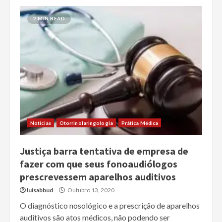
2 MIN READ
Notícias
Otorrinolaringologia
Prática Médica
Justiça barra tentativa de empresa de
fazer com que seus fonoaudiólogos
prescrevessem aparelhos auditivos
luisabbud
Outubro 13, 2020
O diagnóstico nosológico e a prescrição de aparelhos
auditivos são atos médicos, não podendo ser