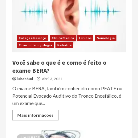
Cabeça e Pescoço
Clínica Médica
Estudos
Neurologia
Otorrinolaringologia
Pediatria
Você sabe o que é e como é feito o
exame BERA?
luisabbud
Abril 3, 2021
O exame BERA, também conhecido como PEATE ou
Potencial Evocado Auditivo do Tronco Encefálico, é
um exame que...
Mais informações
4 MIN READ