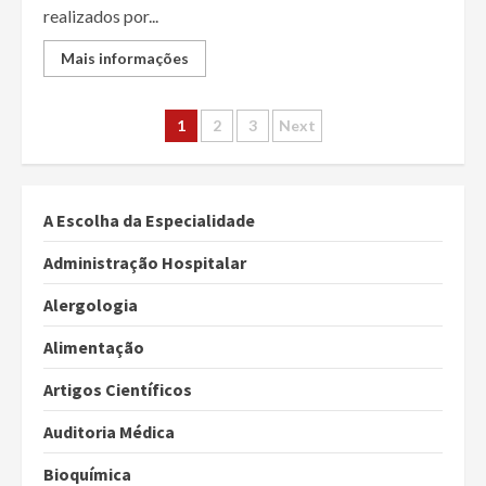
realizados por...
Mais informações
Paginação
1
2
3
Next
dos
conteúdos
A Escolha da Especialidade
Administração Hospitalar
Alergologia
Alimentação
Artigos Científicos
Auditoria Médica
Bioquímica