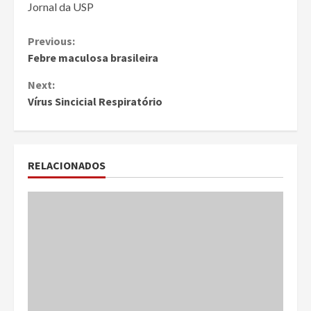
Jornal da USP
Continue
Previous:
Febre maculosa brasileira
Reading
Next:
Vírus Sincicial Respiratório
RELACIONADOS