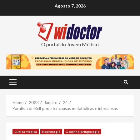
Skip
Agosto 7, 2026
to
content
O portal do Jovem Médico
Primary
Menu
Home
2023
Janeiro
24
Paralisia de Bell pode ter causas metabólicas e infecciosas
Clínica Médica
Neurologia
Otorrinolaringologia