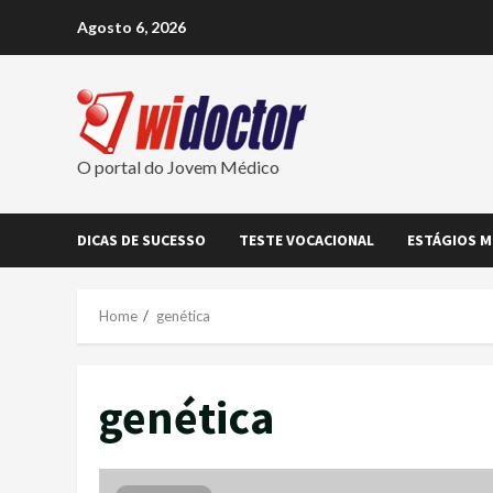
Skip
Agosto 6, 2026
to
content
O portal do Jovem Médico
DICAS DE SUCESSO
TESTE VOCACIONAL
ESTÁGIOS M
Home
genética
genética