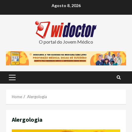
Skip
Agosto 8, 2026
to
content
O portal do Jovem Médico
Primary
Menu
Home
Alergologia
Alergologia