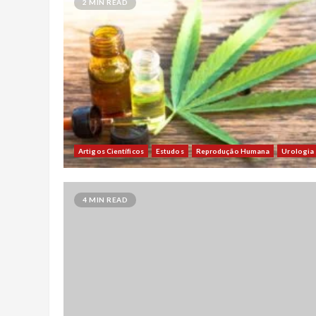
2 MIN READ
Artigos Científicos
Estudos
Reprodução Humana
Urologia
4 MIN READ