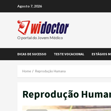
Skip
Agosto 7, 2026
to
content
O portal do Jovem Médico
DICAS DE SUCESSO
TESTE VOCACIONAL
ESTÁGIOS M
Home
Reprodução Humana
Reprodução Huma