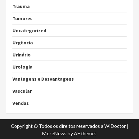
Trauma
Tumores
Uncategorized
Urgência
Urinário
Urologia
Vantagens e Desvantagens
Vascular
Vendas
Copyright © Todos os direitos reservados a WiDoctor
|
MoreNews
by AF themes.