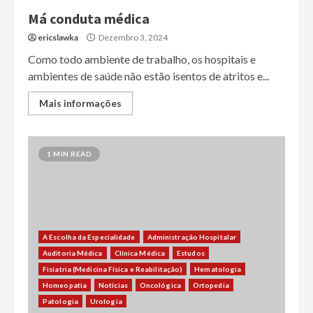
Má conduta médica
ericslawka
Dezembro 3, 2024
Como todo ambiente de trabalho, os hospitais e
ambientes de saúde não estão isentos de atritos e...
Mais informações
1 MIN READ
A Escolha da Especialidade
Administração Hospitalar
Auditoria Médica
Clínica Médica
Estudos
Fisiatria (Medicina Física e Reabilitação)
Hematologia
Homeopatia
Notícias
Oncológica
Ortopedia
Patologia
Urologia