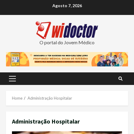
Skip
Agosto 7, 2026
to
content
O portal do Jovem Médico
Primary
Menu
Home
Administração Hospitalar
Administração Hospitalar