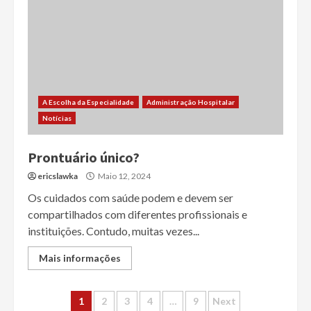
A Escolha da Especialidade
Administração Hospitalar
Notícias
Prontuário único?
ericslawka
Maio 12, 2024
Os cuidados com saúde podem e devem ser
compartilhados com diferentes profissionais e
instituições. Contudo, muitas vezes...
Mais informações
Paginação
1
2
3
4
…
9
Next