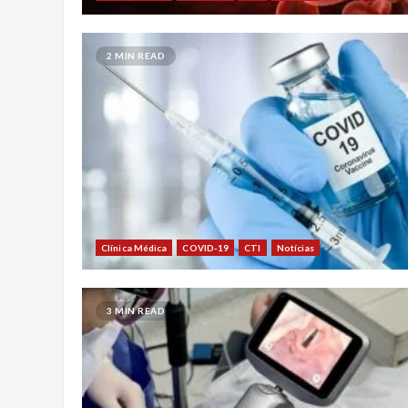
2 MIN READ
Clínica Médica
COVID-19
CTI
Notícias
3 MIN READ