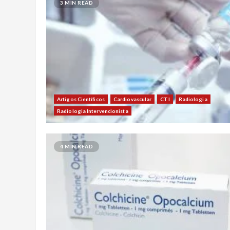
3 MIN READ
Artigos Científicos
Cardiovascular
CTI
Radiologia
Radiologia Intervencionista
4 MIN READ