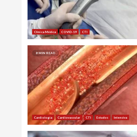
Clínica Médica
COVID-19
CTI
8 MIN READ
Cardiologia
Cardiovascular
CTI
Estudos
Intensiva