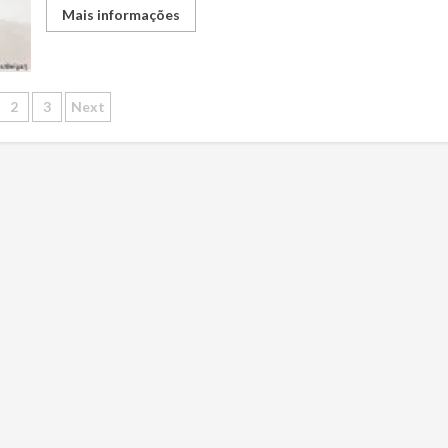
Mais informações
ginação
2
3
Next
s
nteúdos