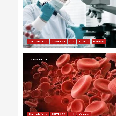
Clínica Médica
COVID-19
CTI
Estudos
Notícias
3 MIN READ
Clínica Médica
COVID-19
CTI
Vascular