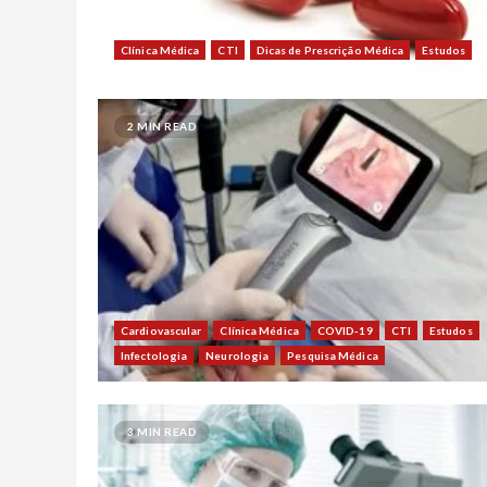
Clínica Médica
CTI
Dicas de Prescrição Médica
Estudos
2 MIN READ
Cardiovascular
Clínica Médica
COVID-19
CTI
Estudos
Infectologia
Neurologia
Pesquisa Médica
3 MIN READ