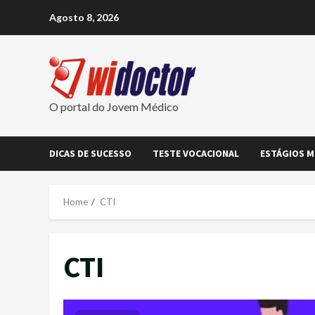
Skip
Agosto 8, 2026
to
content
O portal do Jovem Médico
DICAS DE SUCESSO
TESTE VOCACIONAL
ESTÁGIOS M
Home
CTI
CTI