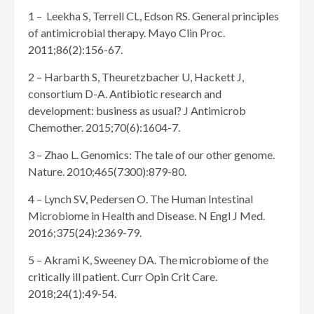
1 – Leekha S, Terrell CL, Edson RS. General principles
of antimicrobial therapy. Mayo Clin Proc.
2011;86(2):156-67.
2 – Harbarth S, Theuretzbacher U, Hackett J,
consortium D-A. Antibiotic research and
development: business as usual? J Antimicrob
Chemother. 2015;70(6):1604-7.
3 – Zhao L. Genomics: The tale of our other genome.
Nature. 2010;465(7300):879-80.
4 – Lynch SV, Pedersen O. The Human Intestinal
Microbiome in Health and Disease. N Engl J Med.
2016;375(24):2369-79.
5 – Akrami K, Sweeney DA. The microbiome of the
critically ill patient. Curr Opin Crit Care.
2018;24(1):49-54.