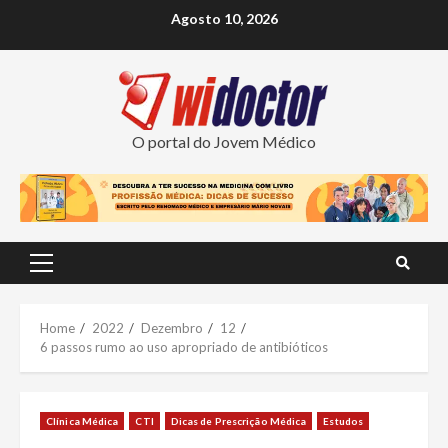
Skip
Agosto 10, 2026
to
content
O portal do Jovem Médico
Primary
Menu
Home
2022
Dezembro
12
6 passos rumo ao uso apropriado de antibióticos
Clínica Médica
CTI
Dicas de Prescrição Médica
Estudos