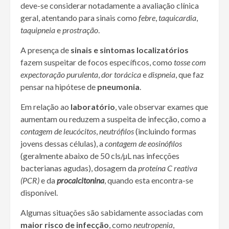
deve-se considerar notadamente a avaliação clínica
geral, atentando para sinais como
febre
,
taquicardia
,
taquipneia
e
prostração
.
A presença de
sinais e sintomas localizatórios
fazem suspeitar de focos específicos, como
tosse com
expectoração purulenta
,
dor torácica
e
dispneia
, que faz
pensar na hipótese de
pneumonia
.
Em relação ao
laboratório
, vale observar exames que
aumentam ou reduzem a suspeita de infecção, como a
contagem de leucócitos
,
neutrófilos
(incluindo formas
jovens dessas células), a
contagem de eosinófilos
(geralmente abaixo de 50 cls/µL nas infecções
bacterianas agudas), dosagem da
proteína C reativa
(PCR)
e da
procalcitonina
, quando esta encontra-se
disponível.
Algumas situações são sabidamente associadas com
maior risco de infecção
, como
neutropenia
,