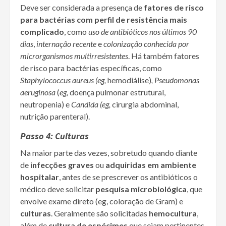
Deve ser considerada a presença de
fatores de risco
para bactérias com perfil de resistência mais
complicado
, como
uso de antibióticos nos últimos 90
dias
,
internação recente
e
colonização conhecida por
microrganismos multirresistentes
. Há também fatores
de risco para bactérias específicas, como
Staphylococcus aureus (eg,
hemodiálise)
, Pseudomonas
aeruginosa
(
eg,
doença pulmonar estrutural,
neutropenia) e
Candida (eg,
cirurgia abdominal,
nutrição parenteral).
Passo 4: Culturas
Na maior parte das vezes, sobretudo quando diante
de i
nfecções graves
ou
adquiridas em ambiente
hospitalar
, antes de se prescrever os antibióticos o
médico deve solicitar
pesquisa microbiológica
, que
envolve exame direto (eg, coloração de Gram) e
culturas
. Geralmente são solicitadas
hemocultura
,
além de
cultura de espécimes
que sejam pertinentes,