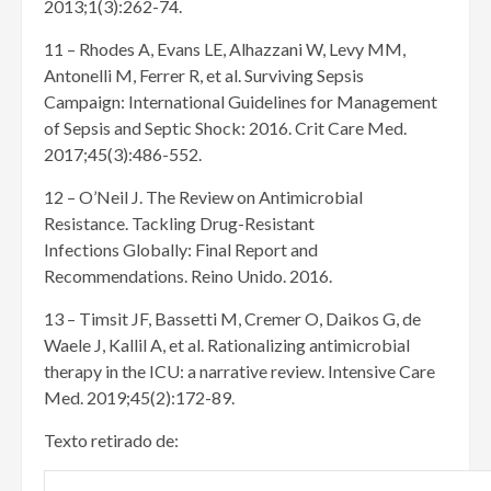
2013;1(3):262-74.
11 – Rhodes A, Evans LE, Alhazzani W, Levy MM,
Antonelli M, Ferrer R, et al. Surviving Sepsis
Campaign: International Guidelines for Management
of Sepsis and Septic Shock: 2016. Crit Care Med.
2017;45(3):486-552.
12 – O’Neil J. The Review on Antimicrobial
Resistance. Tackling Drug-Resistant
Infections Globally: Final Report and
Recommendations. Reino Unido. 2016.
13 – Timsit JF, Bassetti M, Cremer O, Daikos G, de
Waele J, Kallil A, et al. Rationalizing antimicrobial
therapy in the ICU: a narrative review. Intensive Care
Med. 2019;45(2):172-89.
Texto retirado de: