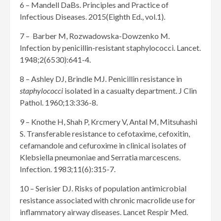
6 – Mandell DaBs. Principles and Practice of
Infectious Diseases. 2015(Eighth Ed., vol.1).
7 – Barber M, Rozwadowska-Dowzenko M.
Infection by penicillin-resistant staphylococci. Lancet.
1948;2(6530):641-4.
8 – Ashley DJ, Brindle MJ. Penicillin resistance in
staphylococci
isolated in a casualty department. J Clin
Pathol. 1960;13:336-8.
9 – Knothe H, Shah P, Krcmery V, Antal M, Mitsuhashi
S. Transferable resistance to cefotaxime, cefoxitin,
cefamandole and cefuroxime in clinical isolates of
Klebsiella pneumoniae and Serratia marcescens.
Infection. 1983;11(6):315-7.
10 – Serisier DJ. Risks of population antimicrobial
resistance associated with chronic macrolide use for
inflammatory airway diseases. Lancet Respir Med.