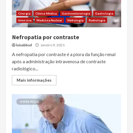
Cirurgia
Clínica Médica
Gastroenterologia
Gastrologia
Intensiva
Medicina Nuclear
Nefrologia
Radiologia
Nefropatia por contraste
luisabbud
Janeiro 9, 2021
A nefropatia por contraste é a piora da função renal
após a administração intravenosa de contraste
radiológico...
Mais informações
4 MIN READ