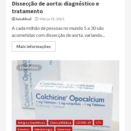
Dissecção de aorta: diagnóstico e
tratamento
luisabbud
Março 15, 2021
A cada milhão de pessoas no mundo 5 a 30 são
acometidas com dissecção de aorta, variando...
Mais informações
4 MIN READ
Artigos Científicos
Clínica Médica
COVID-19
CTI
Estudos
Infectologia
Intensiva