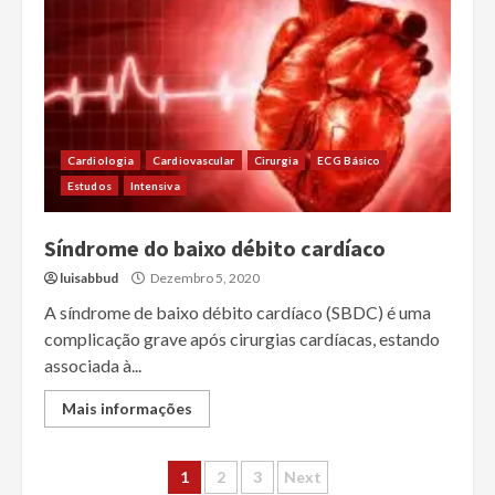
Cardiologia
Cardiovascular
Cirurgia
ECG Básico
Estudos
Intensiva
Síndrome do baixo débito cardíaco
luisabbud
Dezembro 5, 2020
A síndrome de baixo débito cardíaco (SBDC) é uma
complicação grave após cirurgias cardíacas, estando
associada à...
Mais informações
Paginação
1
2
3
Next