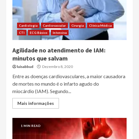
Cardiologia
Cardiovascular
Cirurgia
Clínica Médica
CTI
ECG Básico
Intensiva
Agilidade no atendimento de IAM:
minutos que salvam
luisabbud
Dezembro 8, 2020
Entre as doenças cardiovasculares, a maior causadora
de mortes no mundo é o infarto agudo do
miocárdio (IAM). Segundo...
Mais informações
1 MIN READ