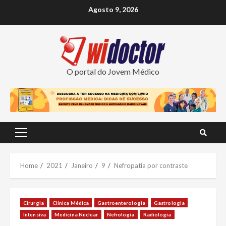
Skip
Agosto 9, 2026
to
content
O portal do Jovem Médico
Primary
Menu
Home
2021
Janeiro
9
Nefropatia por contraste
Cirurgia
Clínica Médica
Gastroenterologia
Gastrologia
Intensiva
Medicina Nuclear
Nefrologia
Radiologia