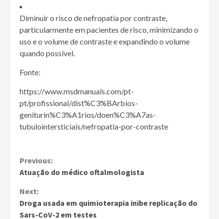
Diminuir o risco de nefropatia por contraste,
particularmente em pacientes de risco, minimizando o
uso e o volume de contraste e expandindo o volume
quando possível.
Fonte:
https://www.msdmanuals.com/pt-
pt/profissional/dist%C3%BArbios-
geniturin%C3%A1rios/doen%C3%A7as-
tubulointersticiais/nefropatia-por-contraste
Continue
Previous:
Atuação do médico oftalmologista
Reading
Next:
Droga usada em quimioterapia inibe replicação do
Sars-CoV-2 em testes