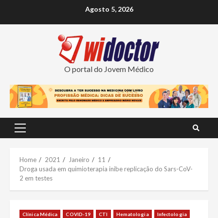
Skip
Agosto 5, 2026
to
content
O portal do Jovem Médico
Primary
Menu
Home
2021
Janeiro
11
Droga usada em quimioterapia inibe replicação do Sars-CoV-
2 em testes
Clínica Médica
COVID-19
CTI
Hematologia
Infectologia