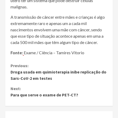
útero ter um sistema que pode destruir células
malignas.
A transmissão de câncer entre mães e crianças é algo
extremamente raro e apenas um a cada mil
nascimentos envolvem uma mãe com câncer, sendo
que esse tipo de situação acontece apenas em uma a
cada 500 mil mães que têm algum tipo de câncer.
Fonte:
Exame / Ciência – Tamires Vitorio
Continue
Previous:
Droga usada em quimioterapia inibe replicação do
Reading
Sars-CoV-2 em testes
Next:
Para que serve o exame de PET-CT?