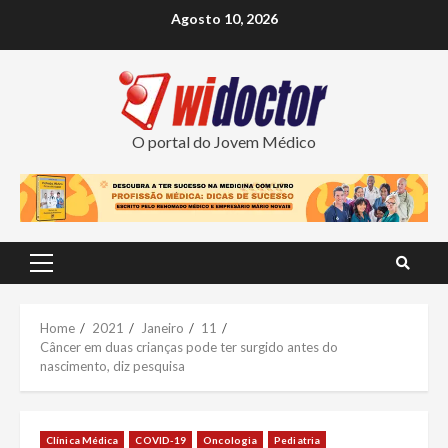
Skip
Agosto 10, 2026
to
content
O portal do Jovem Médico
Primary
Menu
Home
2021
Janeiro
11
Câncer em duas crianças pode ter surgido antes do
nascimento, diz pesquisa
Clínica Médica
COVID-19
Oncologia
Pediatria