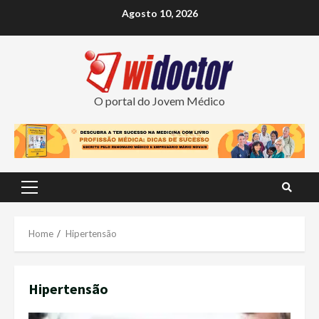
Skip
Agosto 10, 2026
to
content
O portal do Jovem Médico
Primary
Menu
Home
Hipertensão
Hipertensão