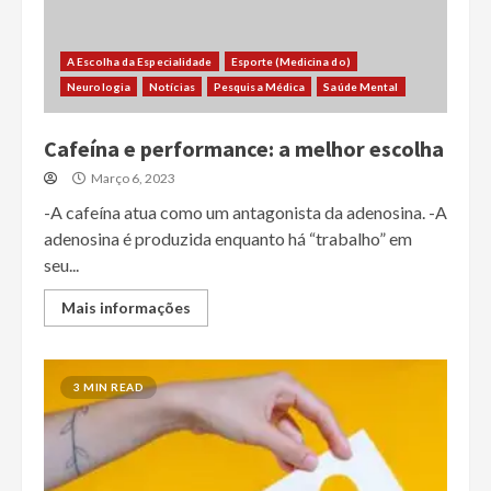
A Escolha da Especialidade
Esporte (Medicina do)
Neurologia
Notícias
Pesquisa Médica
Saúde Mental
Cafeína e performance: a melhor escolha
Março 6, 2023
-A cafeína atua como um antagonista da adenosina. -A
adenosina é produzida enquanto há “trabalho” em
seu...
Mais informações
3 MIN READ