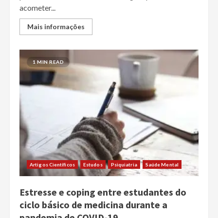
acometer...
Mais informações
1 MIN READ
Artigos Científicos
Estudos
Psiquiatria
Saúde Mental
Estresse e coping entre estudantes do
ciclo básico de medicina durante a
pandemia de COVID-19