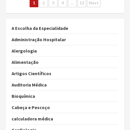
Paginação
1
2
3
4
…
12
Next
dos
conteúdos
A Escolha da Especialidade
Administração Hospitalar
Alergologia
Alimentação
Artigos Científicos
Auditoria Médica
Bioquímica
Cabeça e Pescoço
calculadora médica