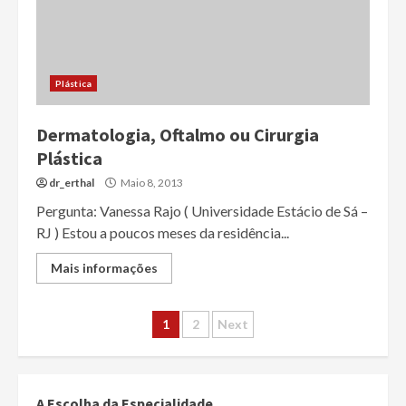
Plástica
Dermatologia, Oftalmo ou Cirurgia
Plástica
dr_erthal
Maio 8, 2013
Pergunta: Vanessa Rajo ( Universidade Estácio de Sá –
RJ ) Estou a poucos meses da residência...
Mais informações
Paginação
1
2
Next
dos
conteúdos
A Escolha da Especialidade