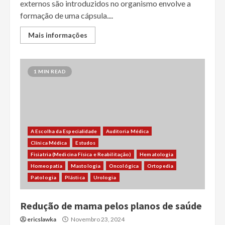
externos são introduzidos no organismo envolve a
formação de uma cápsula....
Mais informações
1 MIN READ
A Escolha da Especialidade
Auditoria Médica
Clínica Médica
Estudos
Fisiatria (Medicina Física e Reabilitação)
Hematologia
Homeopatia
Mastologia
Oncológica
Ortopedia
Patologia
Plástica
Urologia
Redução de mama pelos planos de saúde
ericslawka
Novembro 23, 2024