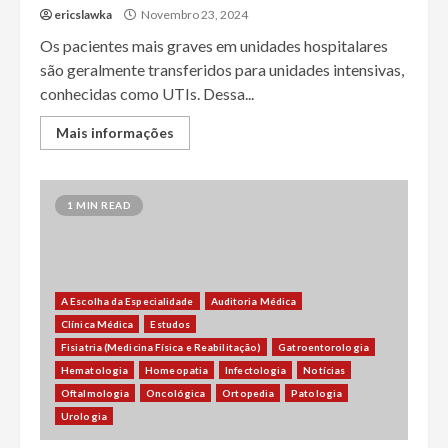
ericslawka
Novembro 23, 2024
Os pacientes mais graves em unidades hospitalares
são geralmente transferidos para unidades intensivas,
conhecidas como UTIs. Dessa...
Mais informações
1 MIN READ
A Escolha da Especialidade
Auditoria Médica
Clínica Médica
Estudos
Fisiatria (Medicina Física e Reabilitação)
Gatroentorologia
Hematologia
Homeopatia
Infectologia
Notícias
Oftalmologia
Oncológica
Ortopedia
Patologia
Urologia