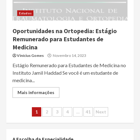
Estudos
Oportunidades na Ortopedia: Estágio
Remunerado para Estudantes de
Medicina
Vinícius Gomes
Novembro 14, 2023
Estágio Remunerado para Estudantes de Medicina no
Instituto Jamil Haddad Se você é um estudante de
medicina...
Mais informações
Paginação
1
2
3
4
…
41
Next
dos
conteúdos
A Escolha da Especialidade