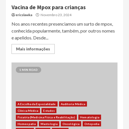
Vacina de Mpox para crianças
ericslawka
Novembro 23, 2024
Nos anos recentes presenciamos um surto de mpox,
conhecida popularmente, também, por outros nomes
e apelidos. Desde...
Mais informações
1 MIN READ
A Escolha da Especialidade
Auditoria Médica
Clínica Médica
Estudos
Fisiatria (Medicina Física e Reabilitação)
Hematologia
Homeopatia
Mastologia
Oncológica
Ortopedia