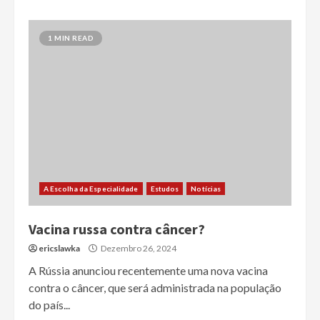
1 MIN READ
A Escolha da Especialidade
Estudos
Notícias
Vacina russa contra câncer?
ericslawka
Dezembro 26, 2024
A Rússia anunciou recentemente uma nova vacina
contra o câncer, que será administrada na população
do país...