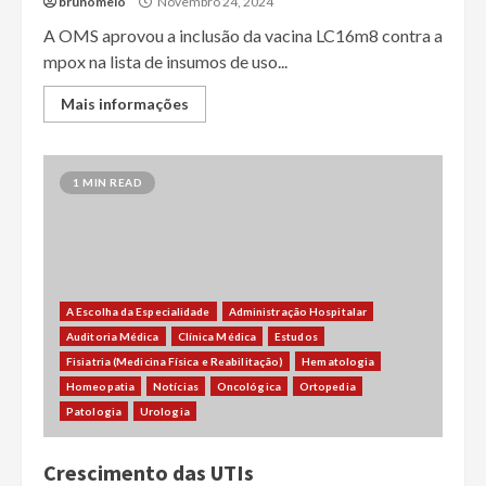
brunomelo
Novembro 24, 2024
A OMS aprovou a inclusão da vacina LC16m8 contra a
mpox na lista de insumos de uso...
Mais informações
1 MIN READ
A Escolha da Especialidade
Administração Hospitalar
Auditoria Médica
Clínica Médica
Estudos
Fisiatria (Medicina Física e Reabilitação)
Hematologia
Homeopatia
Notícias
Oncológica
Ortopedia
Patologia
Urologia
Crescimento das UTIs