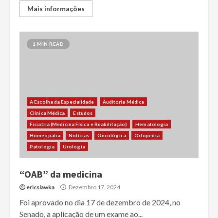
Mais informações
1 MIN READ
A Escolha da Especialidade
Auditoria Médica
Clínica Médica
Estudos
Fisiatria (Medicina Física e Reabilitação)
Hematologia
Homeopatia
Notícias
Oncológica
Ortopedia
Patologia
Urologia
“OAB” da medicina
ericslawka
Dezembro 17, 2024
Foi aprovado no dia 17 de dezembro de 2024, no
Senado, a aplicação de um exame ao...