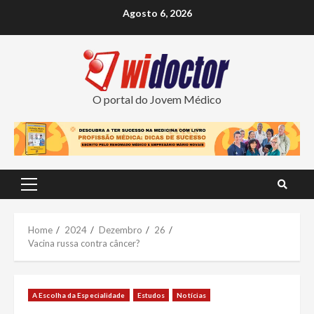
Skip
Agosto 6, 2026
to
content
O portal do Jovem Médico
Primary
Menu
Home
2024
Dezembro
26
Vacina russa contra câncer?
A Escolha da Especialidade
Estudos
Notícias