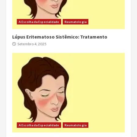
A Escolha da Especialidade
Reumatologia
Lúpus Eritematoso Sistêmico: Tratamento
Setembro 4, 2025
A Escolha da Especialidade
Reumatologia