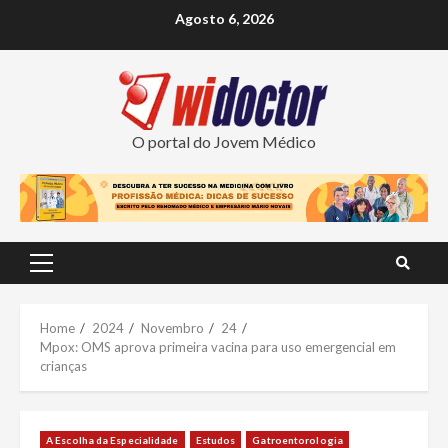
Skip
Agosto 6, 2026
to
content
O portal do Jovem Médico
Primary
Menu
Home
2024
Novembro
24
Mpox: OMS aprova primeira vacina para uso emergencial em
crianças
A Escolha da Especialidade
Estudos
Gatroentorologia