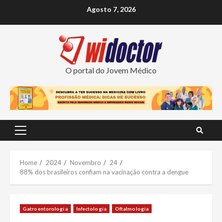
Skip
Agosto 7, 2026
to
content
O portal do Jovem Médico
Primary
Menu
Home
2024
Novembro
24
88% dos brasileiros confiam na vacinação contra a dengue
Gatroentorologia
Infectologia
Oftalmologia