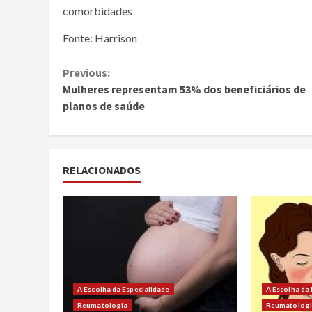
comorbidades
Fonte: Harrison
Continue
Previous:
Mulheres representam 53% dos beneficiários de
Reading
planos de saúde
RELACIONADOS
A Escolha da Especialidade
A Escolha da
Reumatologia
Reumatolog