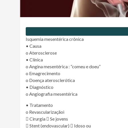
Isquemia mesentérica crônica
• Causa
o Aterosclerose
• Clínica
o Angina mesentérica : “comeu e doeu”
o Emagrecimento
o Doença aterosclerótica
• Diagnóstico
o Angiografia mesentérica
• Tratamento
o Revascularizaçãoi
 Cirurgia  Se jovens
 Stent (endovascular)  Idoso ou