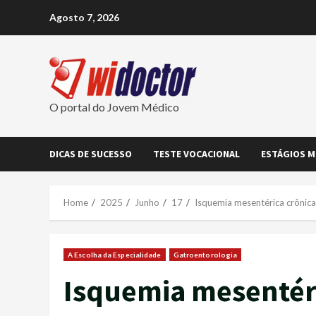
Skip
Agosto 7, 2026
to
content
O portal do Jovem Médico
DICAS DE SUCESSO
TESTE VOCACIONAL
ESTÁGIOS M
Home
2025
Junho
17
Isquemia mesentérica crônica
A Escolha da Especialidade
Gatroentorologia
Isquemia mesentér