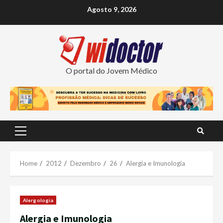
Skip
Agosto 9, 2026
to
content
O portal do Jovem Médico
Primary
Menu
Home
2012
Dezembro
26
Alergia e Imunologia
Alergologia
Alergia e Imunologia