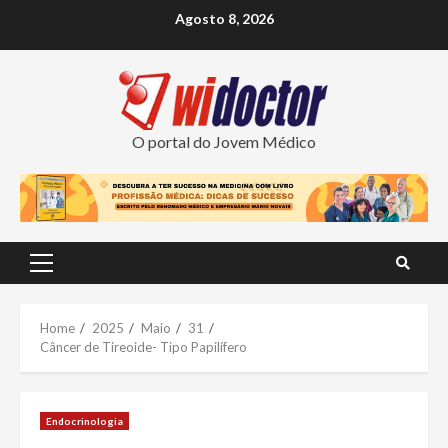
Skip
Agosto 8, 2026
to
content
O portal do Jovem Médico
Primary
Menu
Home
2025
Maio
31
Câncer de Tireoide- Tipo Papilífero
Endocrinologia