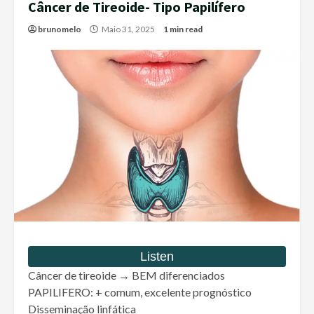
Câncer de Tireoide- Tipo Papilífero
brunomelo
Maio 31, 2025
1 min read
Câncer de tireoide → BEM diferenciados
PAPILIFERO: + comum, excelente prognóstico
Disseminação linfática