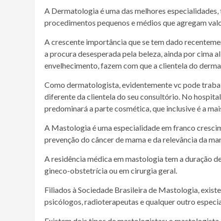
A Dermatologia é uma das melhores especialidades, t
procedimentos pequenos e médios que agregam valor
A crescente importância que se tem dado recentemen
a procura desesperada pela beleza, ainda por cima al
envelhecimento, fazem com que a clientela do derma
Como dermatologista, evidentemente vc pode trabalh
diferente da clientela do seu consultório. No hospit
predominará a parte cosmética, que inclusive é a mais
A Mastologia é uma especialidade em franco cresci
prevenção do câncer de mama e da relevância da ma
A residência médica em mastologia tem a duração de 
gineco-obstetrícia ou em cirurgia geral.
Filiados à Sociedade Brasileira de Mastologia, existe
psicólogos, radioterapeutas e qualquer outro especi
Existem dois tipos de mastologistas: o mastologista 