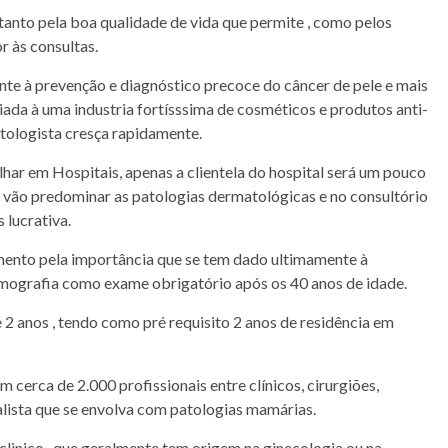
anto pela boa qualidade de vida que permite , como pelos
 às consultas.
te à prevenção e diagnóstico precoce do câncer de pele e mais
iada à uma industria fortísssima de cosméticos e produtos anti-
tologista cresça rapidamente.
ar em Hospitais, apenas a clientela do hospital será um pouco
al vão predominar as patologias dermatológicas e no consultório
 lucrativa.
mento pela importância que se tem dado ultimamente à
mografia como exame obrigatório após os 40 anos de idade.
2 anos , tendo como pré requisito 2 anos de residência em
m cerca de 2.000 profissionais entre clínicos, cirurgiões,
alista que se envolva com patologias mamárias.
clinico , que geralmente tem origem na ginecologia ou na