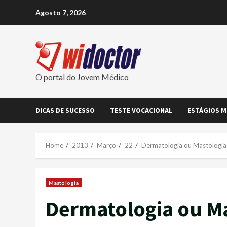
Skip
Agosto 7, 2026
to
content
O portal do Jovem Médico
DICAS DE SUCESSO
TESTE VOCACIONAL
ESTÁGIOS M
Home
2013
Março
22
Dermatologia ou Mastologia
Mastologia
Dermatologia ou M