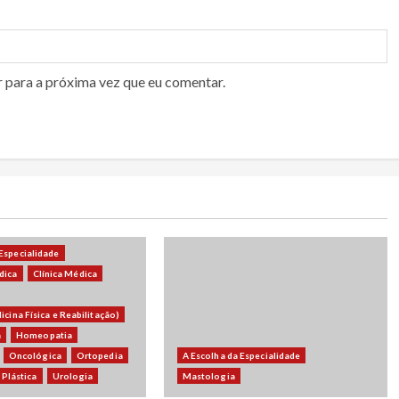
r para a próxima vez que eu comentar.
 Especialidade
dica
Clínica Médica
dicina Física e Reabilitação)
a
Homeopatia
Oncológica
Ortopedia
A Escolha da Especialidade
Plástica
Urologia
Mastologia