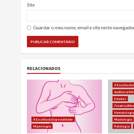
Site
Guardar o meu nome, email e site neste navegado
RELACIONADOS
A Escolha da
Auditoria Mé
Estudos
Fisiatria (Me
Hematologi
A Escolha da Especialidade
Mastologia
Mastologia
Patologia