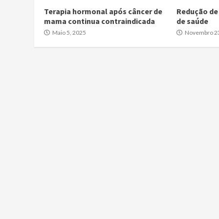
Terapia hormonal após câncer de
Redução de
mama continua contraindicada
de saúde
Maio 5, 2025
Novembro 23