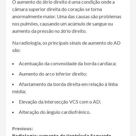
O aumento do átrio direito é uma condição onde a
câmara superior direita do coração se torna
anormalmente maior. Uma das causas são problemas
nos pulmões, causando um acúmulo de sangue ou
aumento da pressão no átrio direito.
Na radiologia, os principais sinais de aumento do AD
são:
Acentuação da convexidade da borda cardíaca;
Aumento do arco inferior direito;
Afastamento da borda direita em relação à linha
média;
Elevação da intersecção VCS com o AD;
Alteração do ângulo cardiofrênico.
Continue
Previous:
Radiologia: aumento do Ventrículo Esquerdo