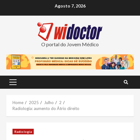
Skip
Agosto 7, 2026
to
content
O portal do Jovem Médico
Primary
Menu
Home
2025
Julho
2
Radiologia: aumento do Átrio direito
Radiologia