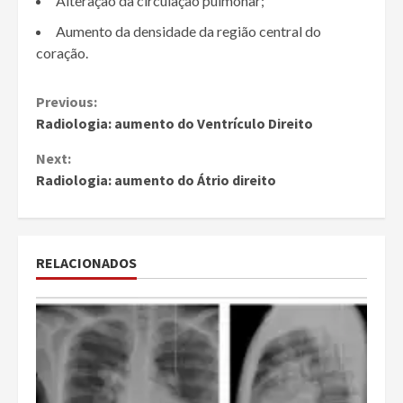
Alteração da circulação pulmonar;
Aumento da densidade da região central do
coração.
Continue
Previous:
Radiologia: aumento do Ventrículo Direito
Reading
Next:
Radiologia: aumento do Átrio direito
RELACIONADOS