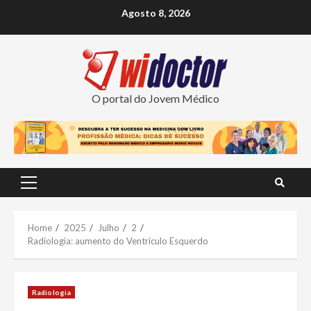
Skip
Agosto 8, 2026
to
content
O portal do Jovem Médico
Primary
Menu
Home
2025
Julho
2
Radiologia: aumento do Ventrículo Esquerdo
Radiologia