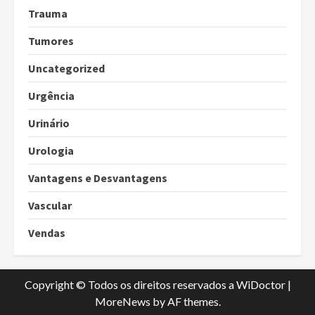
Trauma
Tumores
Uncategorized
Urgência
Urinário
Urologia
Vantagens e Desvantagens
Vascular
Vendas
Copyright © Todos os direitos reservados a WiDoctor
|
MoreNews
by AF themes.