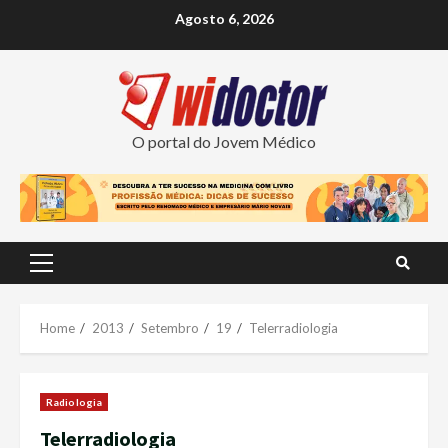
Skip
Agosto 6, 2026
to
content
O portal do Jovem Médico
Primary
Menu
Home
2013
Setembro
19
Telerradiologia
Radiologia
Telerradiologia