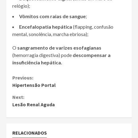
relógio);
Vômitos com raias de sangue
;
Encefalopatia hepática
(flapping, confusão
mental, sonolência, marcha ebriosa);
O
sangramento de varizes esofagianas
(hemorragia digestiva) pode
descompensar a
insuficiência hepática.
Continue
Previous:
Hipertensão Portal
Reading
Next:
Lesão Renal Aguda
RELACIONADOS