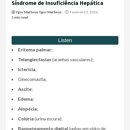
Síndrome de Insuficiência Hepática
Ygor Matheus Ygor Matheus
Fevereiro 2, 2026
1 min read
Eritema palmar
;
Telangiectasias
(aranhas vasculares);
Icterícia
;
Ginecomastia;
Ascite
;
Edema
;
Alopécia
;
Colúria
(urina escura);
Baqueteamento digital
(unhas em vidro de