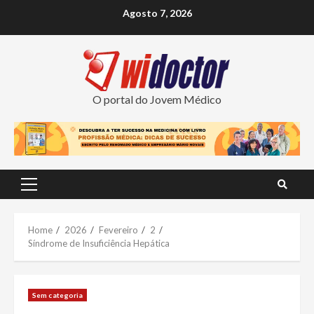
Skip
Agosto 7, 2026
to
content
O portal do Jovem Médico
Primary
Menu
Home
2026
Fevereiro
2
Síndrome de Insuficiência Hepática
Sem categoria