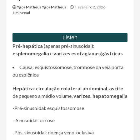
Ygor Matheus Ygor Matheus
Fevereiro 2, 2026
1 min read
Pré
-hepática
(apenas pré-sinusoidal):
esplenomegalia
e
varizes esofagianas/gástricas
Causa: esquistossomose, trombose da veia porta
ou esplênica
Hepática
:
circulação colateral abdominal
,
ascite
de pequeno a médio volume,
varizes,
hepatomegalia
-Pré-sinusoidal: esquistossomose
– Sinusoidal: cirrose
-Pós-sinusoidal: doença veno-oclusiva