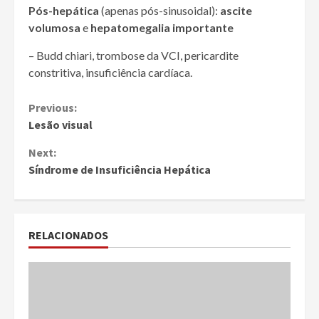
Pós-hepática
(apenas pós-sinusoidal):
ascite
volumosa
e
hepatomegalia importante
– Budd chiari, trombose da VCI, pericardite
constritiva, insuficiência cardíaca.
Continue
Previous:
Lesão visual
Reading
Next:
Síndrome de Insuficiência Hepática
RELACIONADOS