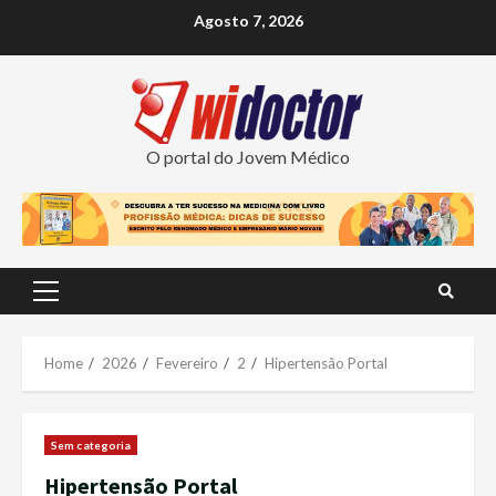
Skip
Agosto 7, 2026
to
content
O portal do Jovem Médico
Primary
Menu
Home
2026
Fevereiro
2
Hipertensão Portal
Sem categoria
Hipertensão Portal