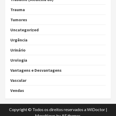
Trauma
Tumores
Uncategorized
Urgência
Urinário
Urologia
Vantagens e Desvantagens
Vascular
Vendas
Copyright © Todos os direitos reservados a WiDoctor
|
MoreNews
by AF themes.