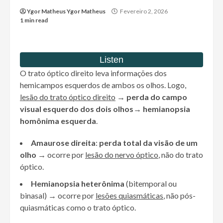
Ygor Matheus Ygor Matheus
Fevereiro 2, 2026
1 min read
O trato óptico direito leva informações dos
hemicampos esquerdos de ambos os olhos. Logo,
lesão do trato óptico direito
→
perda do campo
visual esquerdo dos dois olhos
→
hemianopsia
homônima esquerda
.
Amaurose direita
:
perda total da visão de um
olho
→ ocorre por
lesão do nervo óptico
, não do trato
óptico.
Hemianopsia heterônima
(bitemporal ou
binasal) → ocorre por
lesões
quiasmáticas
, não pós-
quiasmáticas como o trato óptico.