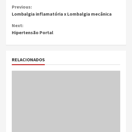
Continue
Previous:
Lombalgia inflamatória x Lombalgia mecânica
Reading
Next:
Hipertensão Portal
RELACIONADOS