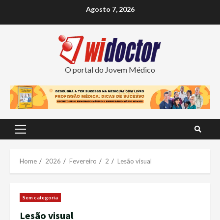
Skip
Agosto 7, 2026
to
content
O portal do Jovem Médico
Primary
Menu
Home
2026
Fevereiro
2
Lesão visual
Sem categoria
Lesão visual