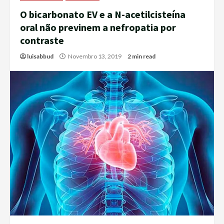
O bicarbonato EV e a N-acetilcisteína
oral não previnem a nefropatia por
contraste
luisabbud
Novembro 13, 2019
2 min read