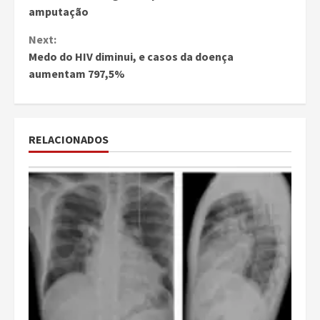
Reading
amputação
Next:
Medo do HIV diminui, e casos da doença
aumentam 797,5%
RELACIONADOS