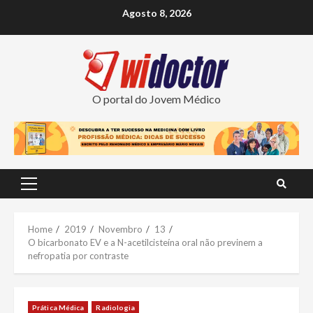
Skip
Agosto 8, 2026
to
content
O portal do Jovem Médico
Primary
Menu
Home
2019
Novembro
13
O bicarbonato EV e a N-acetilcisteína oral não previnem a
nefropatia por contraste
Prática Médica
Radiologia