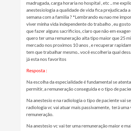
madrugada, carga horaria no hospital , etc .. me expl
anestesiologia a qualidade de vida fica prejudicada
semana com a familia ? *Lembrando eu nao me importo
viver minha vida independente do trabalho , eu gosto 
que fazer alguns sacrificios, claro que não em exag
quero ter uma remuneração alta tipo maior que 25 mi
mercado nos proximos 10 anos , e recuperar rapidamen
tem que trabalhar mesmo.. você escolheria qual dess
já esta nos favoritos
Resposta :
Na escolha da especialidade é fundamental se atentar 
permitir, a remuneração conseguida e o tipo de pacien
Na anestesio e na radiologia o tipo de paciente vai s
radiologia vc vai atuar mais passivamente, terá uma
remuneração.
Na anestesio vc vai ter uma remuneração maior e mai