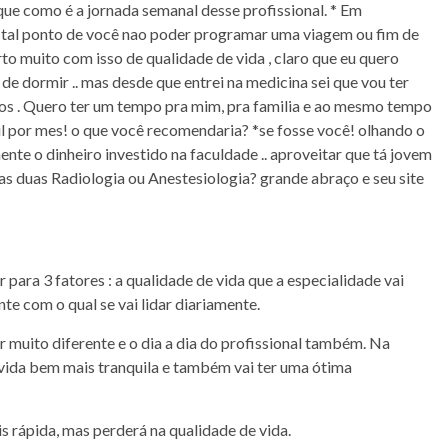
ique como é a jornada semanal desse profissional. * Em
 a tal ponto de você nao poder programar uma viagem ou fim de
 muito com isso de qualidade de vida , claro que eu quero
de dormir .. mas desde que entrei na medicina sei que vou ter
eros . Quero ter um tempo pra mim, pra familia e ao mesmo tempo
l por mes! o que você recomendaria? *se fosse você! olhando o
te o dinheiro investido na faculdade .. aproveitar que tá jovem
as duas Radiologia ou Anestesiologia? grande abraço e seu site
para 3 fatores : a qualidade de vida que a especialidade vai
te com o qual se vai lidar diariamente.
er muito diferente e o dia a dia do profissional também. Na
 vida bem mais tranquila e também vai ter uma ótima
s rápida, mas perderá na qualidade de vida.