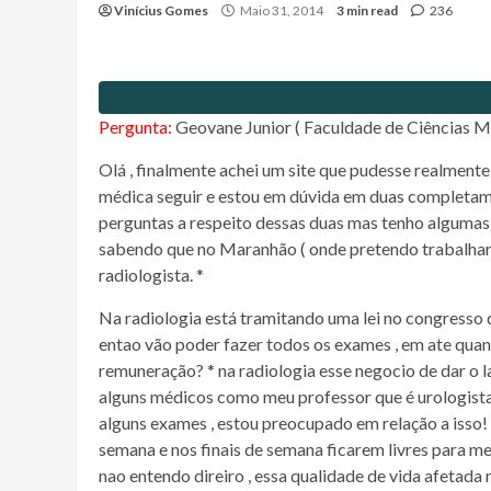
Vinícius Gomes
Maio 31, 2014
3 min read
236
Pergunta:
Geovane Junior ( Faculdade de Ciências 
Olá , finalmente achei um site que pudesse realmen
médica seguir e estou em dúvida em duas completamen
perguntas a respeito dessas duas mas tenho algumas 
sabendo que no Maranhão ( onde pretendo trabalhar ) 
radiologista. *
Na radiologia está tramitando uma lei no congresso q
entao vão poder fazer todos os exames , em ate quand
remuneração? * na radiologia esse negocio de dar o l
alguns médicos como meu professor que é urologista
alguns exames , estou preocupado em relação a isso!
semana e nos finais de semana ficarem livres para mel
nao entendo direiro , essa qualidade de vida afetada