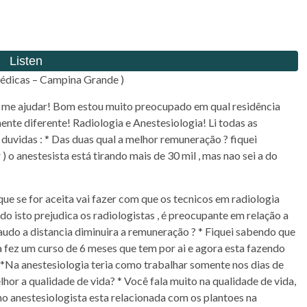
Médicas – Campina Grande )
te me ajudar! Bom estou muito preocupado em qual residência
te diferente! Radiologia e Anestesiologia! Li todas as
duvidas : * Das duas qual a melhor remuneração ? fiquei
o anestesista está tirando mais de 30 mil , mas nao sei a do
ue se for aceita vai fazer com que os tecnicos em radiologia
o isto prejudica os radiologistas , é preocupante em relação a
audo a distancia diminuira a remuneração ? * Fiquei sabendo que
 fez um curso de 6 meses que tem por ai e agora esta fazendo
 *Na anestesiologia teria como trabalhar somente nos dias de
hor a qualidade de vida? * Você fala muito na qualidade de vida,
 no anestesiologista esta relacionada com os plantoes na