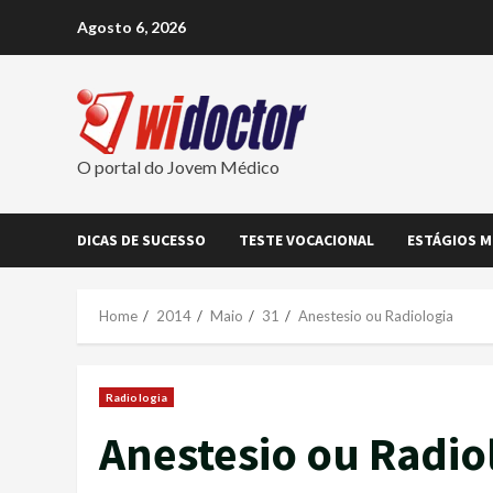
Skip
Agosto 6, 2026
to
content
O portal do Jovem Médico
DICAS DE SUCESSO
TESTE VOCACIONAL
ESTÁGIOS M
Home
2014
Maio
31
Anestesio ou Radiologia
Radiologia
Anestesio ou Radio