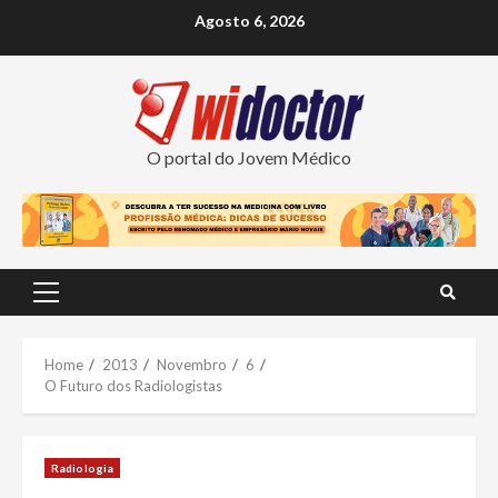
Skip
Agosto 6, 2026
to
content
O portal do Jovem Médico
Primary
Menu
Home
2013
Novembro
6
O Futuro dos Radiologistas
Radiologia