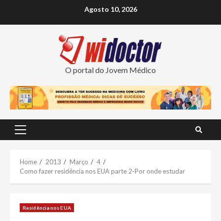
Skip
Agosto 10, 2026
to
content
O portal do Jovem Médico
Primary
Menu
Home
2013
Março
4
Como fazer residência nos EUA parte 2-Por onde estudar
Residência nos EUA