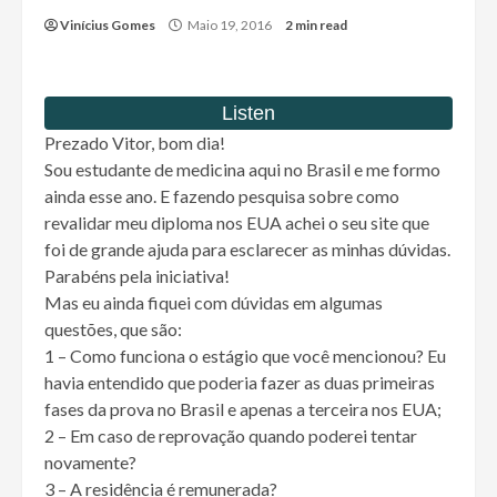
Vinícius Gomes
Maio 19, 2016
2 min read
Prezado Vitor, bom dia!
Sou estudante de medicina aqui no Brasil e me formo
ainda esse ano. E fazendo pesquisa sobre como
revalidar meu diploma nos EUA achei o seu site que
foi de grande ajuda para esclarecer as minhas dúvidas.
Parabéns pela iniciativa!
Mas eu ainda fiquei com dúvidas em algumas
questões, que são:
1 – Como funciona o estágio que você mencionou? Eu
havia entendido que poderia fazer as duas primeiras
fases da prova no Brasil e apenas a terceira nos EUA;
2 – Em caso de reprovação quando poderei tentar
novamente?
3 – A residência é remunerada?