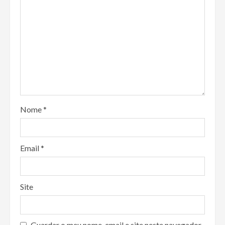
Nome
*
Email
*
Site
Guardar o meu nome, email e site neste navegador