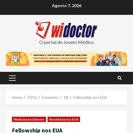
Skip
Agosto 7, 2026
to
content
O portal do Jovem Médico
Primary
Menu
Home
2016
Fevereiro
18
Fellowship nos EUA
Medicina no Exterior
Residência nos EUA
Fellowship nos EUA