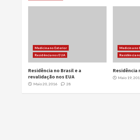
Medicina no Exterior
Medicina no 
Residência nos EUA
Residência n
Residência no Brasil e a
Residência 
revalidação nos EUA
Maio 19, 201
Maio 20, 2016
28