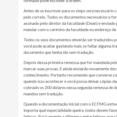
formado pode escolher a ordem.
Antes de se inscrever para os steps será necessári
pelo correio. Todos os documentos necessários e fo
assinado pelo diretor da faculdade (Dean) e enviado
mandar com o carimbo da faculdade ou endereço de 
Todos os seus documentos deverão ser traduzidos po
você pode acabar gastando mais se faltar alguma tr
documento que tenha ido sem tradução.
Depois dessa primeira remessa que for mandada pelo 
marcar suas provas. E ainda enviarão novamente docu
conhecimento. Portanto recomendo que converse com 
quando isso acontecer e você possa deixar cópias das
cobrado os 200 dólares nessa segunda remessa de do
mandou sem tradução.
Quando a documentação inicial com o ECFMG estiver 
importa qual especialidade queira, todos devem fazer
fellows. Basicamente a diferença entre fellows que s