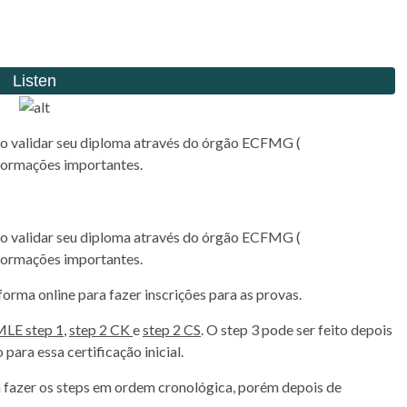
io validar seu diploma através do órgão ECFMG (
nformações importantes.
io validar seu diploma através do órgão ECFMG (
nformações importantes.
forma online para fazer inscrições para as provas.
LE step 1
,
step 2 CK
e
step 2 CS
. O step 3 pode ser feito depois
 para essa certificação inicial.
a fazer os steps em ordem cronológica, porém depois de