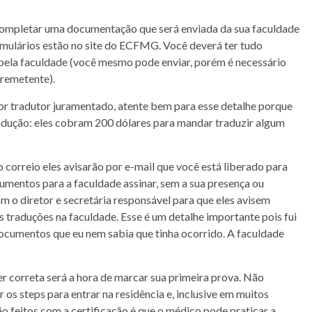
o completar uma documentação que será enviada da sua faculdade
rmulários estão no site do ECFMG. Você deverá ter tudo
 pela faculdade (você mesmo pode enviar, porém é necessário
remetente).
r tradutor juramentado, atente bem para esse detalhe porque
adução: eles cobram 200 dólares para mandar traduzir algum
correio eles avisarão por e-mail que você está liberado para
mentos para a faculdade assinar, sem a sua presença ou
o diretor e secretária responsável para que eles avisem
 traduções na faculdade. Esse é um detalhe importante pois fui
cumentos que eu nem sabia que tinha ocorrido. A faculdade
correta será a hora de marcar sua primeira prova. Não
 os steps para entrar na residência e, inclusive em muitos
ão feitos com a certificação é que o médico pode praticar a