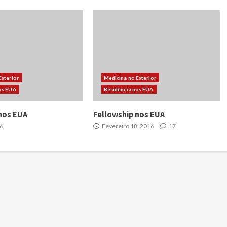
Exterior
Medicina no Exterior
os EUA
Residência nos EUA
nos EUA
Fellowship nos EUA
6
Fevereiro 18, 2016
17