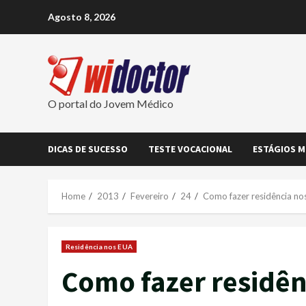
Skip
Agosto 8, 2026
to
content
O portal do Jovem Médico
DICAS DE SUCESSO
TESTE VOCACIONAL
ESTÁGIOS M
Home
2013
Fevereiro
24
Como fazer residência no
Residência nos EUA
Como fazer residên