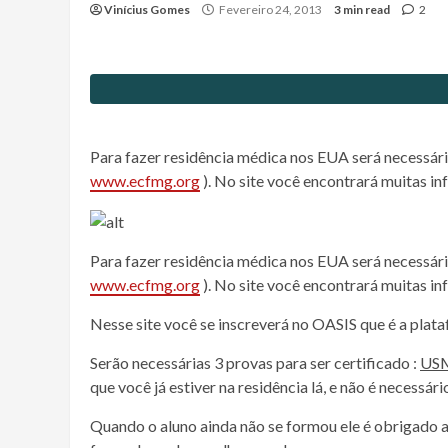
Vinícius Gomes
Fevereiro 24, 2013
3 min read
2
Para fazer residência médica nos EUA será necessár
www.ecfmg.org
). No site você encontrará muitas i
Para fazer residência médica nos EUA será necessár
www.ecfmg.org
). No site você encontrará muitas i
Nesse site você se inscreverá no OASIS que é a plata
Serão necessárias 3 provas para ser certificado :
USM
que você já estiver na residência lá, e não é necessário
Quando o aluno ainda não se formou ele é obrigado 