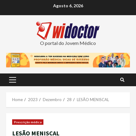
Skip
Agosto 6, 2026
to
content
O portal do Jovem Médico
Primary
Menu
Home
2023
Dezembro
28
LESÃO MENISCAL
Prescrição médica
LESÃO MENISCAL